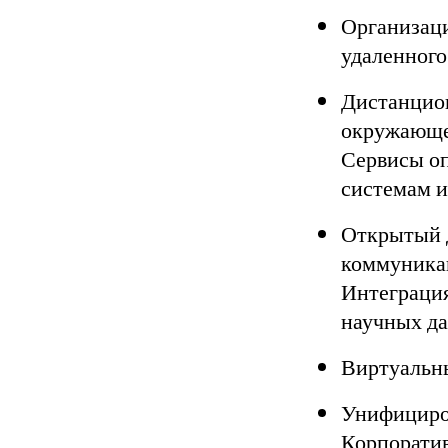
Организаци
удаленного
Дистанцио
окружающе
Сервисы оп
системам и
Открытый д
коммуникац
Интеграци
научных да
Виртуальны
Унифициро
Корпоратив